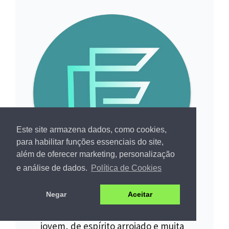
Este site armazena dados, como cookies,
para habilitar funções essenciais do site,
além de oferecer marketing, personalização
e análise de dados.
Política de Cookies
SOBRE O AUTOR
Negar
Aceitar
Somos uma startup, uma empresa
jovem, de espírito arrojado e muita