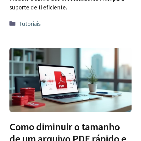
suporte de ti eficiente.
Categorias
Tutoriais
Como diminuir o tamanho
de um arquivo PDF rápido e