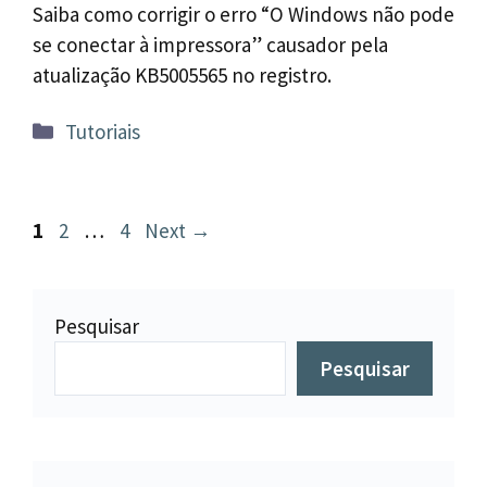
Saiba como corrigir o erro “O Windows não pode
se conectar à impressora” causador pela
atualização KB5005565 no registro.
Categorias
Tutoriais
Navegação
Page
Page
Page
1
2
…
4
Next
→
de
post
Pesquisar
Pesquisar