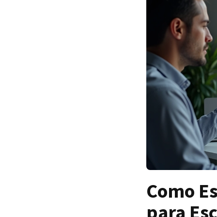
Como Es
para Esc