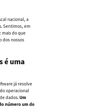
cal nacional, a
os. Sentimos, em
: mais do que
o dos nossos
is é uma
tware já resolve
 do operacional
 de dados.
Um
iado número um do