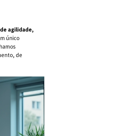
de agilidade,
 um único
nhamos
mento, de