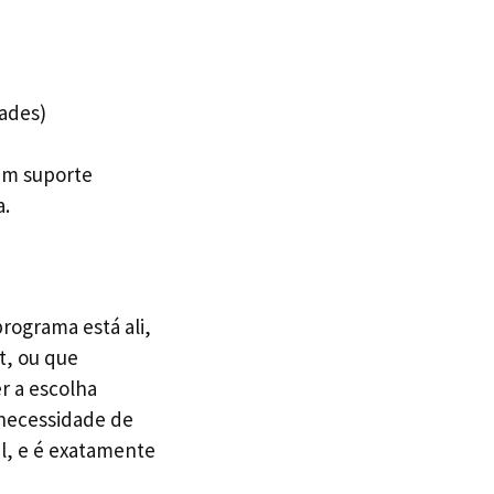
ades)
um suporte
a.
programa está ali,
t, ou que
r a escolha
 necessidade de
l, e é exatamente