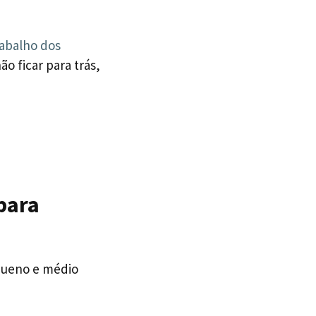
rabalho dos
o ficar para trás,
para
equeno e médio