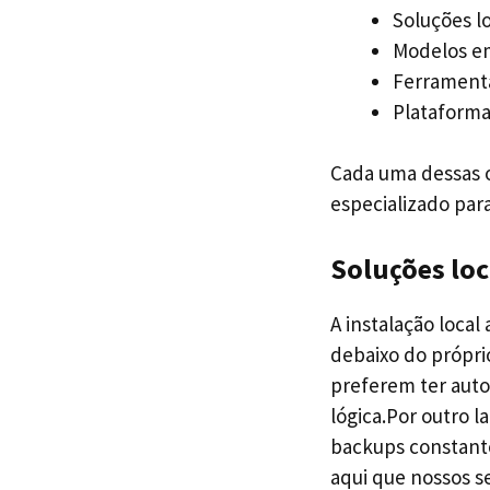
Soluções lo
Modelos em
Ferramenta
Plataforma
Cada uma dessas o
especializado para
Soluções loc
A instalação local
debaixo do própri
preferem ter aut
lógica.Por outro 
backups constante
aqui que nossos s