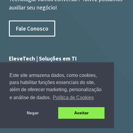
auxiliar seu negócio!
Fale Conosco
EleveTech | Soluções em TI
CNPJ: 46.807.274/0001-98
São José dos Campos - SP
Este site armazena dados, como cookies,
para habilitar funções essenciais do site,
além de oferecer marketing, personalização
+55 12 3950-0123
e análise de dados.
Política de Cookies
Negar
Aceitar