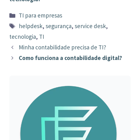
Categorias
TI para empresas
Tags
helpdesk
,
segurança
,
service desk
,
tecnologia
,
TI
Navegação
Minha contabilidade precisa de TI?
de
Como funciona a contabilidade digital?
post