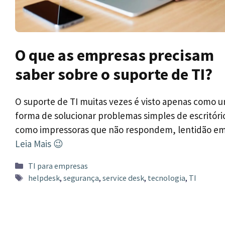
O que as empresas precisam
saber sobre o suporte de TI?
O suporte de TI muitas vezes é visto apenas como 
forma de solucionar problemas simples de escritóri
como impressoras que não respondem, lentidão e
Leia Mais 😉
Categorias
TI para empresas
Tags
helpdesk
,
segurança
,
service desk
,
tecnologia
,
TI