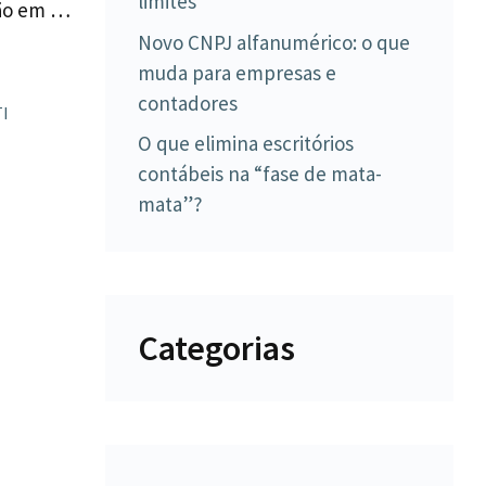
limites
dão em …
Novo CNPJ alfanumérico: o que
muda para empresas e
contadores
TI
O que elimina escritórios
contábeis na “fase de mata-
mata”?
Categorias