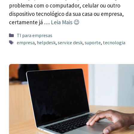
problema com o computador, celular ou outro
dispositivo tecnológico da sua casa ou empresa,
certamente já …
Leia Mais 😉
Categorias
TI para empresas
Tags
empresa
,
helpdesk
,
service desk
,
suporte
,
tecnologia