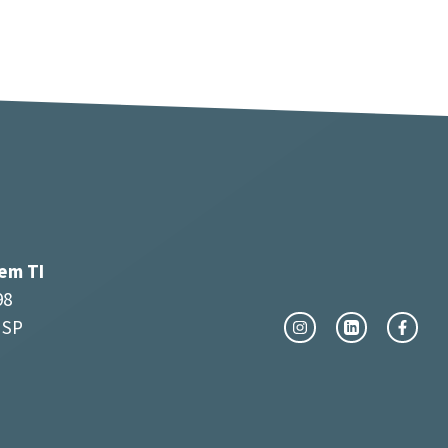
 em TI
98
 SP