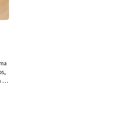
uma
os,
m …