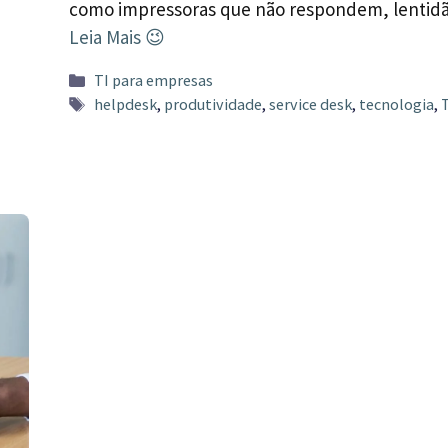
como impressoras que não respondem, lenti
Leia Mais 😉
Categorias
TI para empresas
Tags
helpdesk
,
produtividade
,
service desk
,
tecnologia
,