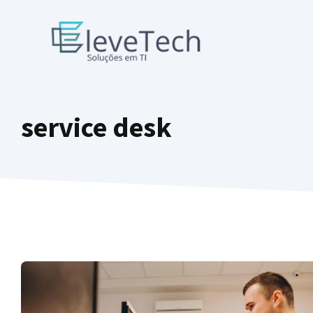
Pular
para
o
conteúdo
service desk