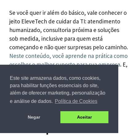
Se você quer ir além do básico, vale conhecer o
jeito EleveTech de cuidar da TI: atendimento
humanizado, consultoria próxima e soluções
sob medida, inclusive para quem está
começando e não quer surpresas pelo caminho.
Neste conteúdo, você aprende na prática como
escolher o melhor suporte para sua empresa
. E,
se quiser discutir sua realidade, contate a
Este site armazena dados, como cookies,
EleveTech para transformar tecnologia em
para habilitar funções essenciais do site,
aliado do seu negócio – e não em motivo de
além de oferecer marketing, personalização
estresse.
e análise de dados.
Política de Cookies
Perguntas frequentes
Negar
Aceitar
sobre suporte de TI